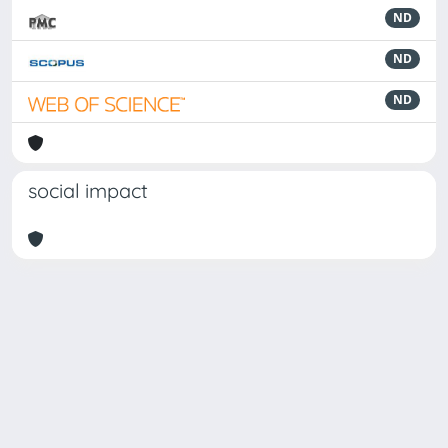
ND
ND
ND
social impact
Powered by
IRIS
-
about IRIS
-
Utilizzo dei cookie
Copyright © 2026