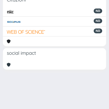
ND
ND
ND
social impact
Powered by
IRIS
-
about IRIS
-