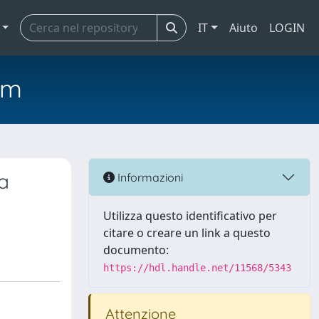
IT
Aiuto
LOGIN
em
za
Informazioni
Utilizza questo identificativo per
citare o creare un link a questo
documento:
https://hdl.handle.net/11568/5343
Attenzione