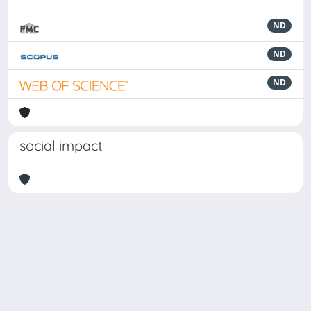
ND
ND
ND
social impact
Powered by
IRIS
-
about IRIS
-