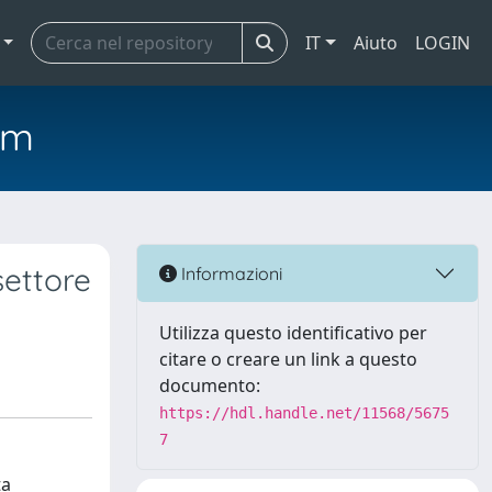
IT
Aiuto
LOGIN
em
settore
Informazioni
Utilizza questo identificativo per
citare o creare un link a questo
documento:
https://hdl.handle.net/11568/5675
7
ta