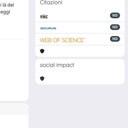
Citazioni
 là del
heggi
ND
ND
ND
social impact