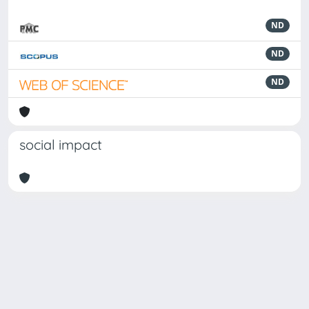
ND
ND
ND
social impact
Powered by
IRIS
-
about IRIS
-