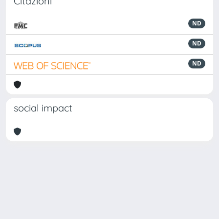
Citazioni
ND
ND
ND
social impact
Powered by
IRIS
-
about IRIS
-