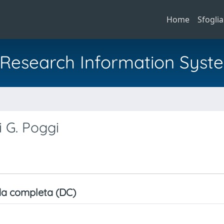
Home
Sfoglia
al Research Information Syst
a
i G. Poggi
a completa (DC)