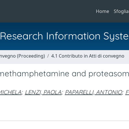
Home
Sfoglia
al Research Information Syst
Convegno (Proceeding)
4.1 Contributo in Atti di convegno
by methamphetamine and proteaso
MICHELA
;
LENZI, PAOLA
;
PAPARELLI, ANTONIO
;
F