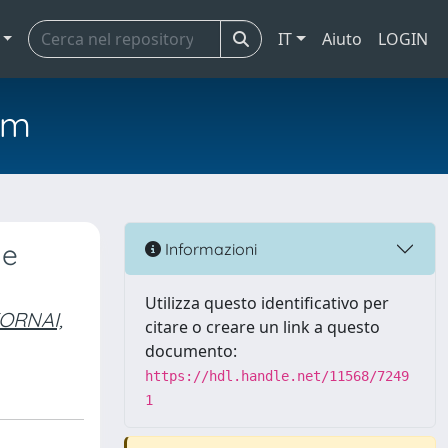
IT
Aiuto
LOGIN
em
me
Informazioni
Utilizza questo identificativo per
ORNAI,
citare o creare un link a questo
documento:
https://hdl.handle.net/11568/7249
1