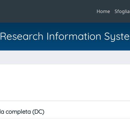
Home
Sfoglia
al Research Information Syst
a
a completa (DC)