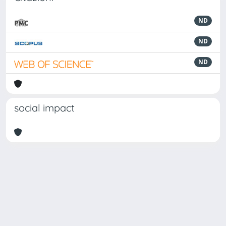
ND
ND
ND
social impact
Powered by
IRIS
-
about IRIS
-