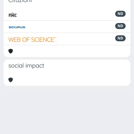
ND
ND
ND
social impact
Powered by
IRIS
-
about IRIS
-