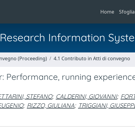
Home
Sfoglia
al Research Information Syst
Convegno (Proceeding)
4.1 Contributo in Atti di convegno
r: Performance, running experienc
TTARINI, STEFANO
;
CALDERINI, GIOVANNI
;
FORT
EUGENIO
;
RIZZO, GIULIANA
;
TRIGGIANI, GIUSEPP