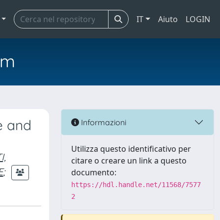
IT
Aiuto
LOGIN
em
e and
Informazioni
Utilizza questo identificativo per
I,
citare o creare un link a questo
E
;
documento:
https://hdl.handle.net/11568/7577
2