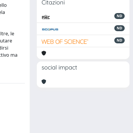
Citazioni
ello
ela
ND
;
ND
tre, le
lutare
ND
dirsi
ttivo ma
social impact