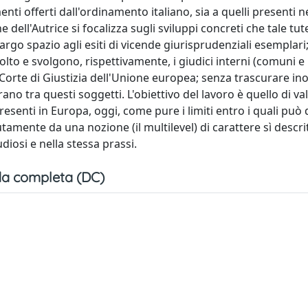
nti offerti dall'ordinamento italiano, sia a quelli presenti n
dell'Autrice si focalizza sugli sviluppi concreti che tale tut
rgo spazio agli esiti di vicende giurisprudenziali esemplari
 svolto e svolgono, rispettivamente, i giudici interni (comuni e
a Corte di Giustizia dell'Unione europea; senza trascurare inol
ano tra questi soggetti. L'obiettivo del lavoro è quello di va
i presenti in Europa, oggi, come pure i limiti entro i quali può 
amente da una nozione (il multilevel) di carattere sì descri
iosi e nella stessa prassi.
a completa (DC)