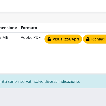
mensione
Formato
95 MB
Adobe PDF
Visualizza/Apri
Richiedi
ritti sono riservati, salvo diversa indicazione.