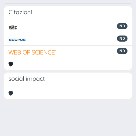
Citazioni
ND
ND
ND
social impact