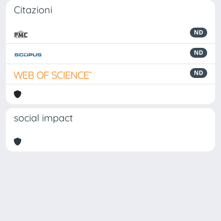
Citazioni
ND
ND
ND
social impact