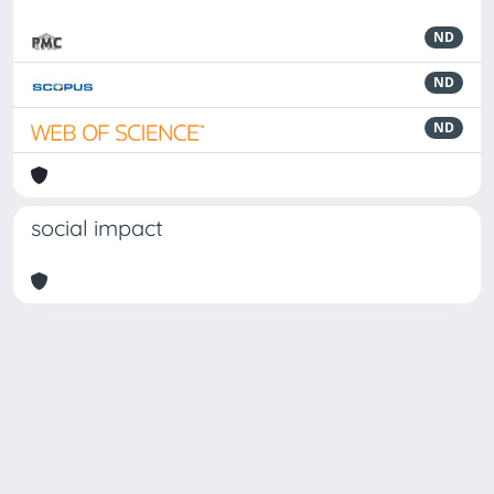
ND
ND
ND
social impact
Powered by
IRIS
-
about IRIS
-
Utilizzo dei cookie
Copyright © 2026