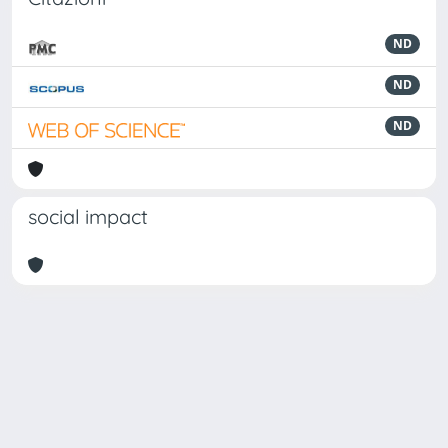
ND
ND
ND
social impact
Powered by
IRIS
-
about IRIS
-