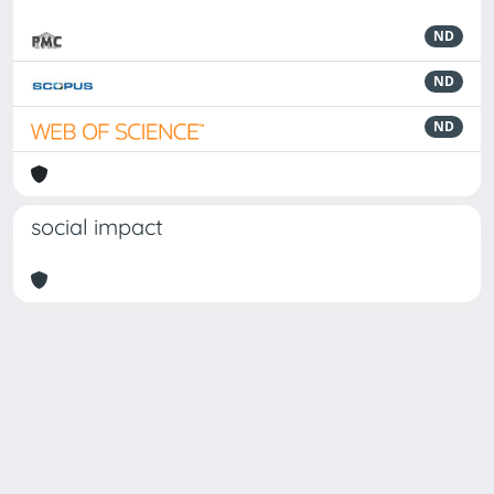
ND
ND
ND
social impact
Powered by
IRIS
-
about IRIS
-
Utilizzo dei cookie
Copyright © 2026