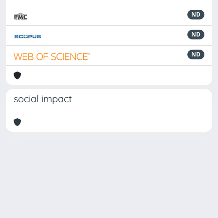
ND
ND
ND
social impact
Powered by
IRIS
-
about IRIS
-
Utilizzo dei cookie
Copyright © 2026