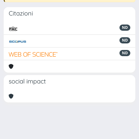
Citazioni
ND
ND
ND
social impact