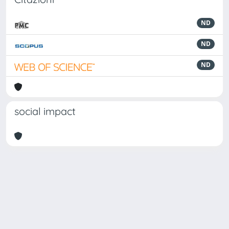
ND
ND
ND
social impact
Powered by
IRIS
-
about IRIS
-