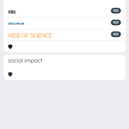
ND
ND
ND
social impact
Powered by
IRIS
-
about IRIS
-