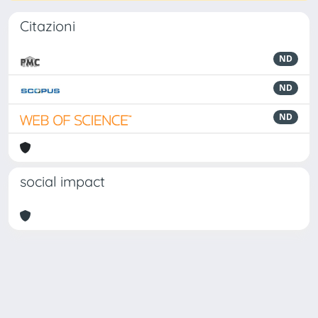
Citazioni
ND
ND
ND
social impact