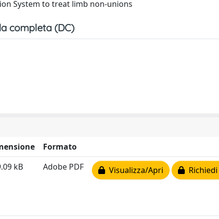
sion System to treat limb non-unions
a completa (DC)
mensione
Formato
.09 kB
Adobe PDF
Visualizza/Apri
Richiedi