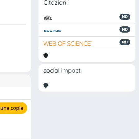
Citazioni
ND
ND
ND
social impact
 una copia