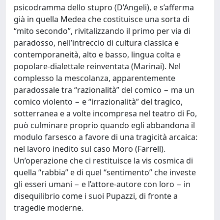
psicodramma dello stupro (D’Angeli), e s’afferma
già in quella Medea che costituisce una sorta di
“mito secondo”, rivitalizzando il primo per via di
paradosso, nell’intreccio di cultura classica e
contemporaneità, alto e basso, lingua colta e
popolare-dialettale reinventata (Marinai). Nel
complesso la mescolanza, apparentemente
paradossale tra “razionalità” del comico − ma un
comico violento − e “irrazionalità” del tragico,
sotterranea e a volte incompresa nel teatro di Fo,
può culminare proprio quando egli abbandona il
modulo farsesco a favore di una tragicità arcaica:
nel lavoro inedito sul caso Moro (Farrell).
Un’operazione che ci restituisce la vis cosmica di
quella “rabbia” e di quel “sentimento” che investe
gli esseri umani − e l’attore-autore con loro − in
disequilibrio come i suoi Pupazzi, di fronte a
tragedie moderne.