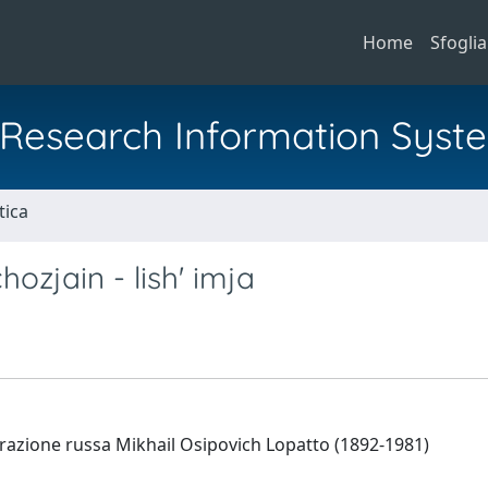
Home
Sfoglia
al Research Information Syst
tica
hozjain - lish' imja
igrazione russa Mikhail Osipovich Lopatto (1892-1981)