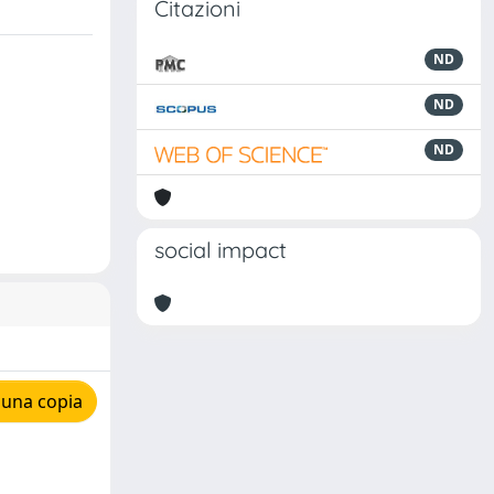
Citazioni
ND
ND
ND
social impact
 una copia