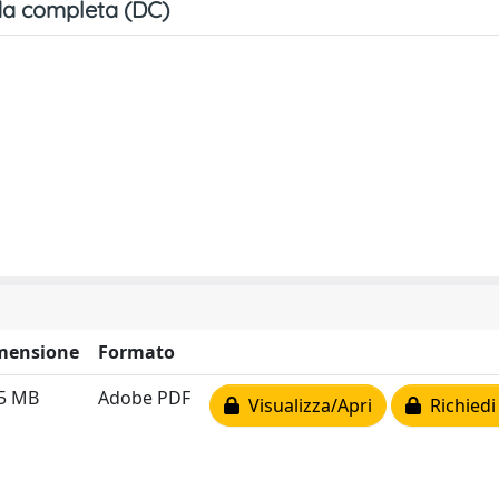
a completa (DC)
mensione
Formato
35 MB
Adobe PDF
Visualizza/Apri
Richiedi