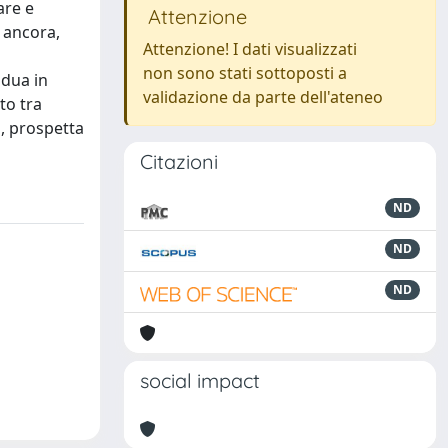
are e
Attenzione
e ancora,
Attenzione! I dati visualizzati
non sono stati sottoposti a
idua in
validazione da parte dell'ateneo
to tra
, prospetta
Citazioni
ND
ND
ND
social impact