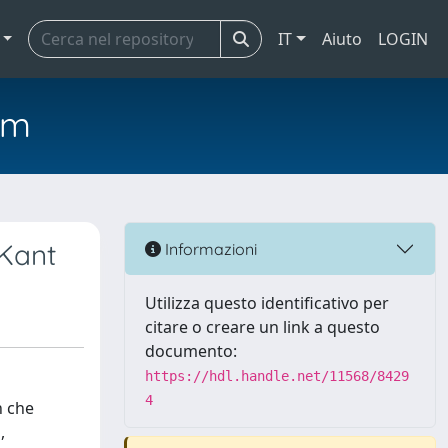
IT
Aiuto
LOGIN
em
 Kant
Informazioni
Utilizza questo identificativo per
citare o creare un link a questo
documento:
https://hdl.handle.net/11568/8429
4
n che
,