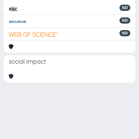
ND
ND
ND
social impact
Powered by
IRIS
-
about IRIS
-
Utilizzo dei cookie
Copyright © 2026