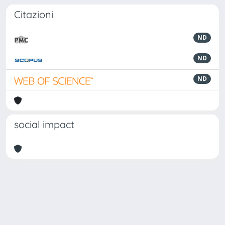
Citazioni
ND
ND
ND
social impact