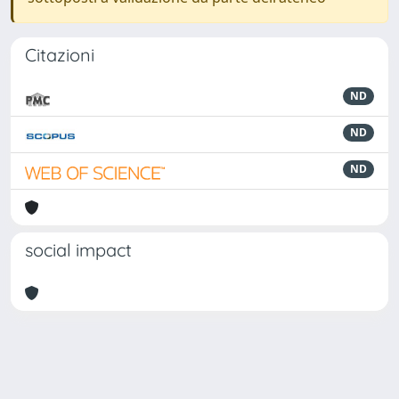
Citazioni
ND
ND
ND
social impact