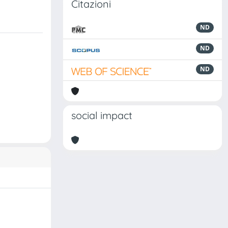
Citazioni
ND
ND
ND
social impact