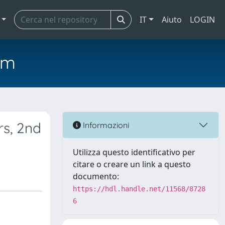
IT
Aiuto
LOGIN
em
rs, 2nd
Informazioni
Utilizza questo identificativo per
citare o creare un link a questo
documento:
https://hdl.handle.net/11568/8728
6