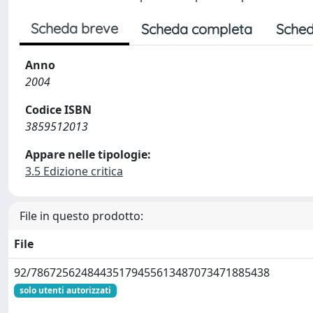
Scheda breve
Scheda completa
Sched
Anno
2004
Codice ISBN
3859512013
Appare nelle tipologie:
3.5 Edizione critica
File in questo prodotto:
File
92/78672562484435179455613487073471885438
solo utenti autorizzati