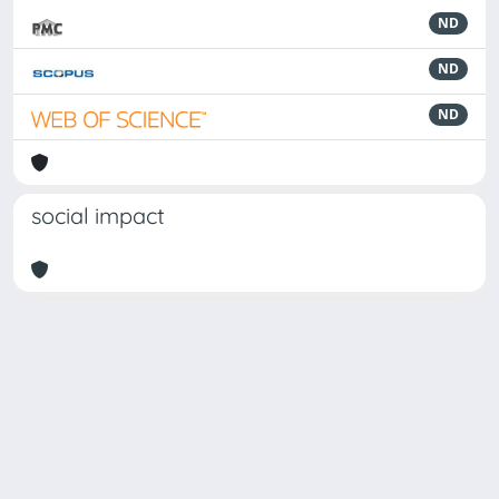
ND
ND
ND
social impact
Powered by
IRIS
-
about IRIS
-
Utilizzo dei cookie
Copyright © 2026