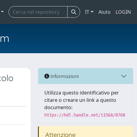
IT
Aiuto
LOGIN
em
colo
Informazioni
Utilizza questo identificativo per
citare o creare un link a questo
documento:
https://hdl.handle.net/11568/8768
Attenzione