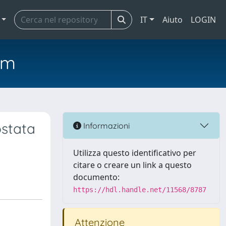
IT
Aiuto
LOGIN
em
ostata
Informazioni
Utilizza questo identificativo per
citare o creare un link a questo
documento:
https://hdl.handle.net/11568/8787
Attenzione