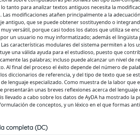
o tanto para analizar textos antiguos necesita la modificac
is. Las modificaciones atañen principalmente a la adecuación
aje antiguo, que se puede obtener sostituyendo o integran
muy versátil, porque casi todos los datos que utiliza se en
 por un usuario no muy informatizado; además el lingüista
 Las características modulares del sistema permiten a los u
ituye una válida ayuda para el estudioso, puesto que contri
gicamente las palabras; incluso puede alcanzar un nivel de r
o. Al final del proceso el éxito depende del número de pala
los diccionarios de referencia, y del tipo de texto que se es
s de lenguaje especializado. Como muestra de la labor que e
 se presentarán unas breves reflexiones acerca del lenguaje
is llevado a cabo sobre los datos de AyDA ha mostrado la p
formulación de conceptos, y un léxico en el que formas ant
a completa (DC)