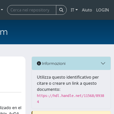
IT
Aiuto
LOGIN
em
Informazioni
Utilizza questo identificativo per
citare o creare un link a questo
documento:
https://hdl.handle.net/11568/8938
4
izado en el
ible. AyDA