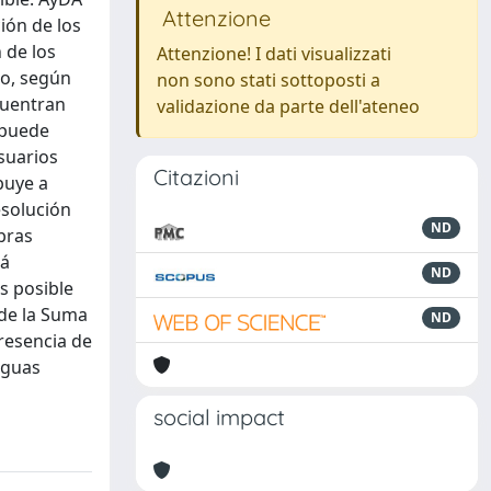
Attenzione
ión de los
 de los
Attenzione! I dati visualizzati
do, según
non sono stati sottoposti a
cuentran
validazione da parte dell'ateneo
 puede
suarios
Citazioni
buye a
esolución
ND
bras
tá
ND
s posible
 de la Suma
ND
resencia de
iguas
social impact