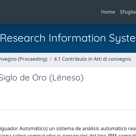
Home
Sfoglia
al Research Information Syst
Convegno (Proceeding)
4.1 Contributo in Atti di convegno
Siglo de Oro (Léneso)
iguador Automático) un sistema de análisis automático real
unciona sobre computadoras personales del tipo IBM-compat