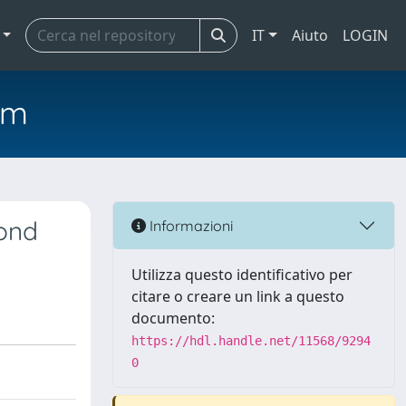
IT
Aiuto
LOGIN
em
cond
Informazioni
Utilizza questo identificativo per
citare o creare un link a questo
documento:
https://hdl.handle.net/11568/9294
0