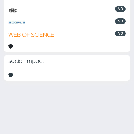
ND
ND
ND
social impact
Powered by
IRIS
-
about IRIS
-
Utilizzo dei cookie
Copyright © 2026