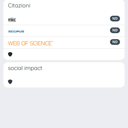
Citazioni
ND
ND
ND
social impact