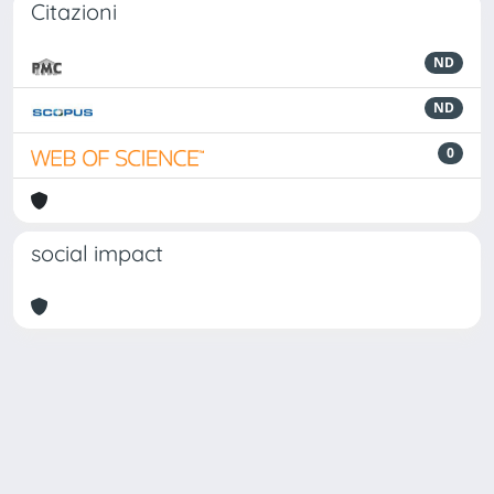
Citazioni
ND
ND
0
social impact
Powered by
IRIS
-
about IRIS
-