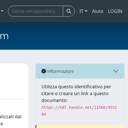
IT
Aiuto
LOGIN
em
Informazioni
Utilizza questo identificativo per
citare o creare un link a questo
documento:
https://hdl.handle.net/11568/9551
84
lizzati dal
la