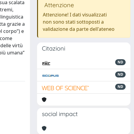
sua scalata
Attenzione
tremi,
Attenzione! I dati visualizzati
linguistica
non sono stati sottoposti a
tta grazie a
validazione da parte dell'ateneo
l corpo”) e
e come
delle virtù
Citazioni
“più umana”
ND
ND
ND
social impact