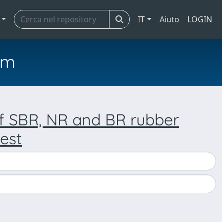
IT
Aiuto
LOGIN
em
f SBR, NR and BR rubber
est