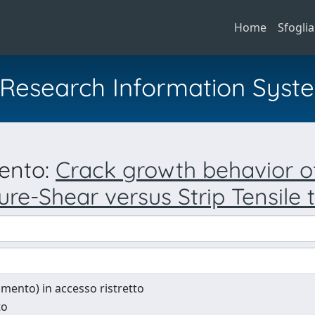
Home
Sfoglia
al Research Information Syst
mento:
Crack growth behavior o
e-Shear versus Strip Tensile t
cumento) in accesso ristretto
to