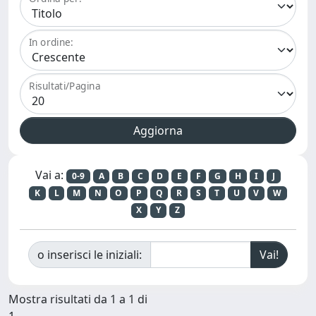
In ordine:
Risultati/Pagina
Vai a:
0-9
A
B
C
D
E
F
G
H
I
J
K
L
M
N
O
P
Q
R
S
T
U
V
W
X
Y
Z
o inserisci le iniziali:
Mostra risultati da 1 a 1 di
1