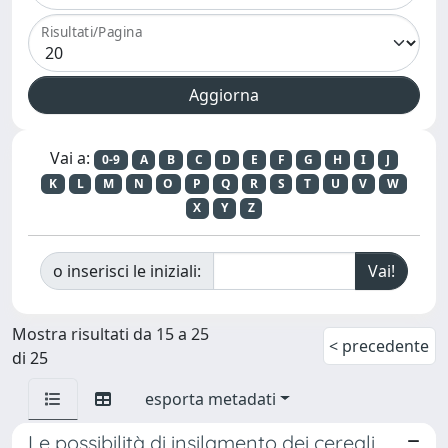
Risultati/Pagina
Vai a:
0-9
A
B
C
D
E
F
G
H
I
J
K
L
M
N
O
P
Q
R
S
T
U
V
W
X
Y
Z
o inserisci le iniziali:
Mostra risultati da 15 a 25
< precedente
di 25
esporta metadati
Le possibilità di insilamento dei cereali