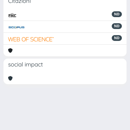
Citazioni
ND
ND
ND
social impact
Powered by
IRIS
-
about IRIS
-