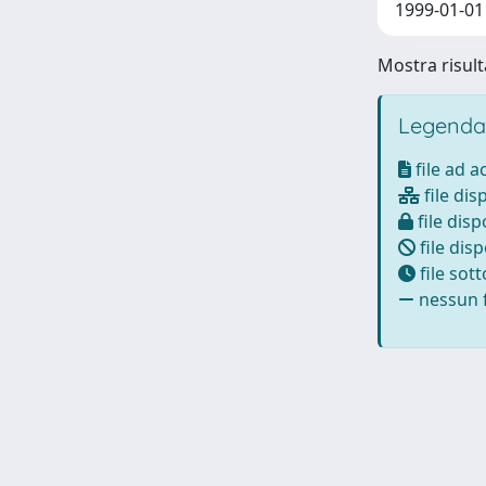
1999-01-01 
Mostra risult
Legenda
file ad 
file dis
file disp
file disp
file sot
nessun f
Powered by
IRIS
-
about IRIS
-
Utilizzo dei cookie