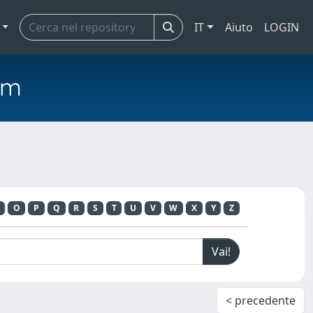
IT
Aiuto
LOGIN
em
O
P
Q
R
S
T
U
V
W
X
Y
Z
< precedente