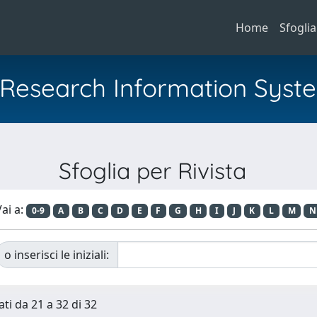
Home
Sfoglia
al Research Information Syst
Sfoglia per Rivista
ai a:
0-9
A
B
C
D
E
F
G
H
I
J
K
L
M
N
o inserisci le iniziali:
ati da 21 a 32 di 32