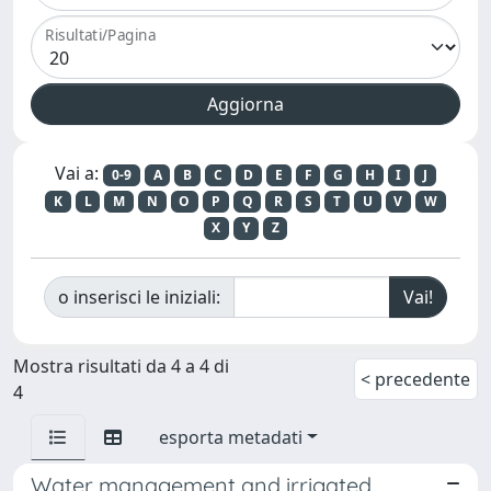
Risultati/Pagina
Vai a:
0-9
A
B
C
D
E
F
G
H
I
J
K
L
M
N
O
P
Q
R
S
T
U
V
W
X
Y
Z
o inserisci le iniziali:
Mostra risultati da 4 a 4 di
< precedente
4
esporta metadati
Water management and irrigated