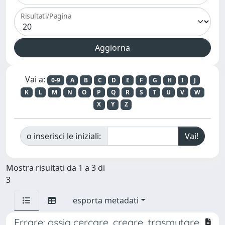
Risultati/Pagina
Vai a:
0-9
A
B
C
D
E
F
G
H
I
J
K
L
M
N
O
P
Q
R
S
T
U
V
W
X
Y
Z
o inserisci le iniziali:
Mostra risultati da 1 a 3 di
3
esporta metadati
Errare: ossia cercare, creare, trasmutare