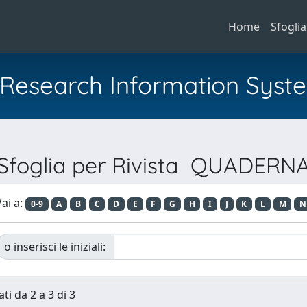
Home
Sfoglia
al Research Information Syst
Sfoglia per Rivista QUADERN
ai a:
0-9
A
B
C
D
E
F
G
H
I
J
K
L
M
N
o inserisci le iniziali:
ti da 2 a 3 di 3