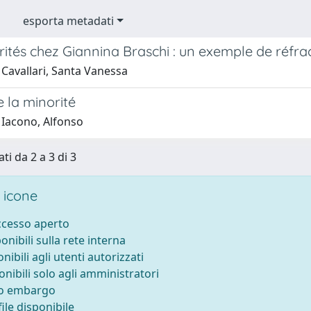
esporta metadati
rités chez Giannina Braschi : un exemple de réfrac
 Cavallari, Santa Vanessa
e la minorité
 Iacono, Alfonso
ti da 2 a 3 di 3
 icone
accesso aperto
ponibili sulla rete interna
onibili agli utenti autorizzati
onibili solo agli amministratori
to embargo
ile disponibile