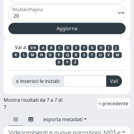
Risultati/Pagina
Vai a:
0-9
A
B
C
D
E
F
G
H
I
J
K
L
M
N
O
P
Q
R
S
T
U
V
W
X
Y
Z
o inserisci le iniziali:
Mostra risultati da 7 a 7 di
< precedente
7
esporta metadati
Videoambienti e nuove narrazioni: N!03 e